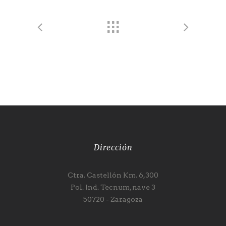
Dirección
Ctra. Castellón Km. 6,300
Pol. Ind. Tecnum, nave 3
50720 - Zaragoza