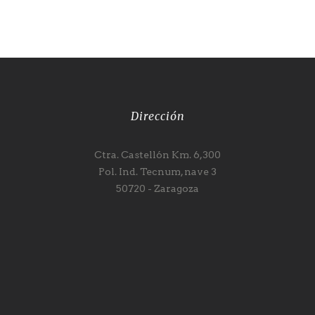
Dirección
Ctra. Castellón Km. 6,300
Pol. Ind. Tecnum, nave 3
50720 - Zaragoza